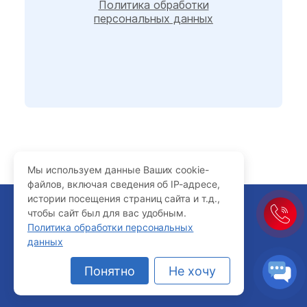
Политика обработки
персональных данных
Мы используем данные Ваших cookie-
файлов, включая сведения об IP-адресе,
истории посещения страниц сайта и т.д.,
© 2005-2026 Интерсвязь
чтобы сайт был для вас удобным.
добавить в избранное
Ваш IP-адрес
Политика обработки персональных
216.73.217.81
данных
8 (351) 777-77-77
Понятно
Не хочу