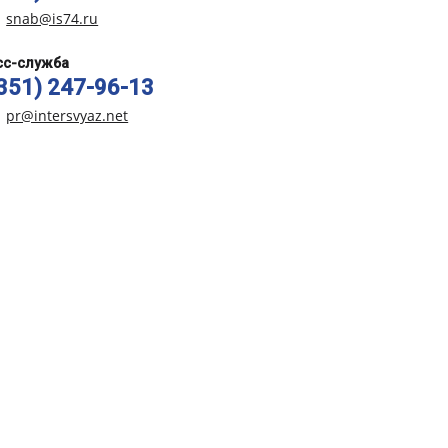
snab@is74.ru
сс-служба
(351) 247-96-13
pr@intersvyaz.net